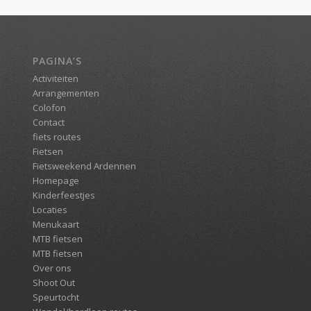
PAGINA’S
Activiteiten
Arrangementen
Colofon
Contact
fiets routes
Fietsen
Fietsweekend Ardennen
Homepage
Kinderfeestjes
Locaties
Menukaart
MTB fietsen
MTB fietsen
Over ons
Shoot Out
Speurtocht